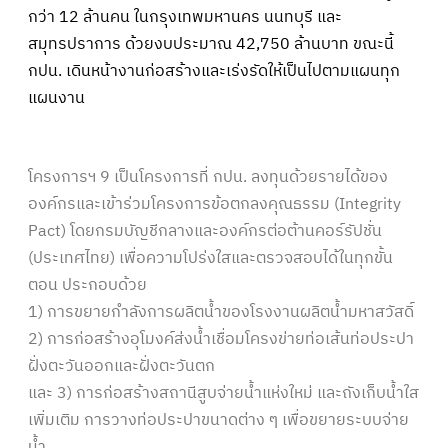
กว่า 12 ล้านคน ในกรุงเทพมหานคร นนทบุรี และ
สมุทรปราการ ด้วยงบประมาณ 42,750 ล้านบาท ขณะนี้
กปน. เดินหน้างานก่อสร้างและเร่งรัดให้เป็นไปตามแผนทุก
แผนงาน
โครงการฯ 9 เป็นโครงการที่ กปน. ลงทุนด้วยรายได้ของ
องค์กรและเข้าร่วมโครงการข้อตกลงคุณธรรม (Integrity
Pact) โดยกรมบัญชีกลางและองค์กรต่อต้านคอร์รัปชั่น
(ประเทศไทย) เพื่อความโปร่งใสและตรวจสอบได้ในทุกขั้น
ตอน ประกอบด้วย
1) การขยายกำลังการผลิตน้ำของโรงงานผลิตน้ำมหาสวัสดิ์
2) การก่อสร้างอุโมงค์ส่งน้ำเชื่อมโครงข่ายท่อเส้นท่อประปา
ฝั่งตะวันออกและฝั่งตะวันตก
และ 3) การก่อสร้างสถานีสูบจ่ายน้ำแห่งใหม่ และถังเก็บน้ำใส
เพิ่มเติม การวางท่อประปาขนาดต่าง ๆ เพื่อขยายระบบจ่าย
น้ำ