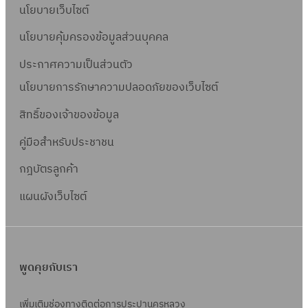
นโยบายเว็บไซต์
นโยบายคุ้มครองข้อมูลส่วนบุคคล
ประกาศความเป็นส่วนตัว
นโยบายการรักษาความปลอดภัยของเว็บไซต์
สิทธิ์ข
องเจ้าของข้อมูล
คู่มือสำหรับประชาชน
กฎบัตรลูกค้า
แผนผังเว็บไซต์
พูดคุยกับเรา
เพิ่มเติมช่องทางติดต่อการประปานครหลวง