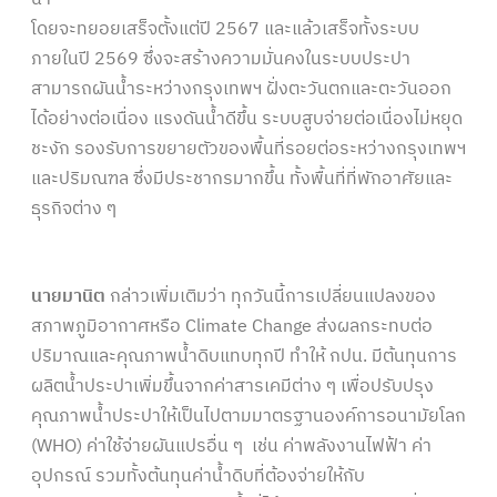
โดยจะทยอยเสร็จตั้งแต่ปี 2567 และแล้วเสร็จทั้งระบบ
ภายในปี 2569 ซึ่งจะสร้างความมั่นคงในระบบประปา
สามารถผันน้ำระหว่างกรุงเทพฯ ฝั่งตะวันตกและตะวันออก
ได้อย่างต่อเนื่อง แรงดันน้ำดีขึ้น ระบบสูบจ่ายต่อเนื่องไม่หยุด
ชะงัก รองรับการขยายตัวของพื้นที่รอยต่อระหว่างกรุงเทพฯ
และปริมณฑล ซึ่งมีประชากรมากขึ้น ทั้งพื้นที่ที่พักอาศัยและ
ธุรกิจต่าง ๆ
นายมานิต
กล่าวเพิ่มเติมว่า ทุกวันนี้การเปลี่ยนแปลงของ
สภาพภูมิอากาศหรือ Climate Change ส่งผลกระทบต่อ
ปริมาณและคุณภาพน้ำดิบแทบทุกปี ทำให้ กปน. มีต้นทุนการ
ผลิตน้ำประปาเพิ่มขึ้นจากค่าสารเคมีต่าง ๆ เพื่อปรับปรุง
คุณภาพน้ำประปาให้เป็นไปตามมาตรฐานองค์การอนามัยโลก
(WHO) ค่าใช้จ่ายผันแปรอื่น ๆ เช่น ค่าพลังงานไฟฟ้า ค่า
อุปกรณ์ รวมทั้งต้นทุนค่าน้ำดิบที่ต้องจ่ายให้กับ