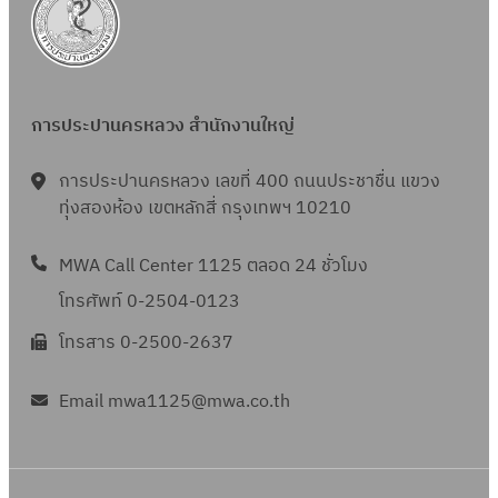
การประปานครหลวง สำนักงานใหญ่
การประปานครหลวง เลขที่ 400 ถนนประชาชื่น แขวง
ทุ่งสองห้อง เขตหลักสี่ กรุงเทพฯ 10210
MWA Call Center 1125 ตลอด 24 ชั่วโมง
โทรศัพท์ 0-2504-0123
โทรสาร 0-2500-2637
Email mwa1125@mwa.co.th