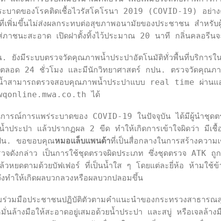
ีการระบาดของโรคติดเชื้อไวรัสโคโรนา 2019 (COVID-19) อย่างต่อ
ี่เพิ่มขึ้นไม่ส่งผลกระทบต่อสุขภาพอนามัยของประชาชน สำหรับผู
่ภาชนะสะอาด เปิดฝาตั้งทิ้งไว้ประมาณ 20 นาที กลิ่นคลอรีน
. ยังมีระบบตรวจวัดคุณภาพน้ำประปาอัตโนมัติทั่วพื้นที่บริกา
ตลอด 24 ชั่วโมง และมีนักวิทยาศาสตร์ กปน. ตรวจวัดคุณภาพ
ช้น้ำสามารถตรวจสอบคุณภาพน้ำประปาแบบ real time ผ่านแ
twqonline.mwa.co.th ได้ 
านการณ์การแพร่ระบาดของ COVID-19 ในปัจจุบัน ได้มีผู้นำช
ำประปา แล้วปรากฏผล 2 ขีด ทำให้เกิดการเข้าใจผิดว่า มีเชื
กปน. ขอขอบคุณ
หมอแล็บแพนด้า
ที่เป็นสื่อกลางในการสร้างความเข
รวจดังกล่าว เป็นการใช้ชุดตรวจผิดประเภท ซึ่งชุดตรวจ ATK ถู
วหยดตามด้วยบัฟเฟอร์ ที่เป็นน้ำใส ๆ โดยแต่ละยี่ห้อ ห้ามใช้ข้
จึงทำให้เกิดผลบวกลวงหรือผลบวกปลอมขึ้น 
่วมมือประชาชนปฏิบัติตัวตามคำแนะนำของกระทรวงสาธารณสุ
 หมั่นล้างมือให้สะอาดอยู่เสมอด้วยน้ำประปา และสบู่ หรือเจลล้