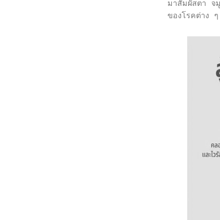
มาสัมผัสตา จม
ของโรคต่าง ๆ