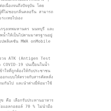
เนื่องจนถึงปัจจุบัน โดย
้ที่ไม่ชอบกลิ่นคลอรีน สามารถ
จะระเหยไปเอง  
รในกรุงเทพมหานคร นนทบุรี และ
น้ำให้เป็นไปตามมาตรฐานอยู่
อปพลิเคชัน MWA onMobile 
ุดตรวจ ATK (Antigen Test 
้อ COVID-19 ปนเปื้อนในน้ำ
้าใจที่ถูกต้องให้กับประชาชน 
กออกแบบให้ตรวจกับสารคัดหลั่ง
ามกันไป และนำต่างยี่ห้อมาใช้
ข คือ เลือกรับประทานอาหาร
างมือแอลกอฮอล์ 70 % ไม่นำมือ