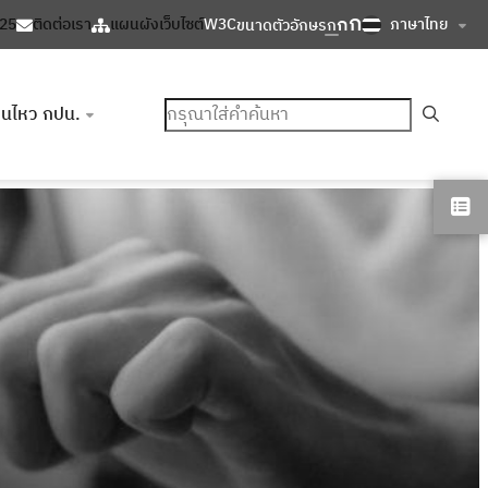
ก
ก
ภาษาไทย
125
ติดต่อเรา
แผนผังเว็บไซต์
W3C
ขนาดตัวอักษร
ก
ค้นหา
อนไหว กปน.