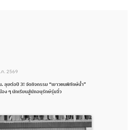
.ค. 2569
30 มิ.ย. 2569
. ลุยต่อปี 3! จัดกิจกรรม “เยาวชนพิทักษ์น้ำ”
กปน. เดินหน้าพ
น้อง ๆ นักเรียนสู่นักอนุรักษ์รุ่นจิ๋ว
กลอง ส่งมอบระ
พลังความร่วมมื