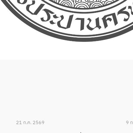
21 ก.ค. 2569
9 ก