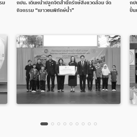
บรม
กปน. เดินหน้าปลูกจิตสำนึกรักษ์สิ่งแวดล้อม จัด
กปน
กิจกรรม “เยาวชนพิทักษ์น้ำ”
ปั้น