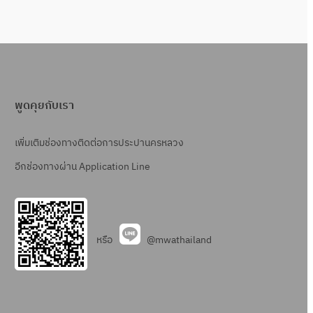
พูดคุยกับเรา
เพิ่มเติมช่องทางติดต่อการประปานครหลวง
อีกช่องทางผ่าน Application Line
หรือ
@mwathailand