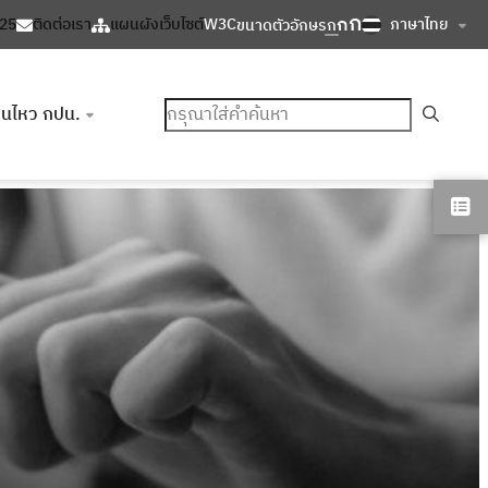
ก
ก
ภาษาไทย
125
ติดต่อเรา
แผนผังเว็บไซต์
W3C
ขนาดตัวอักษร
ก
ค้นหา
อนไหว กปน.