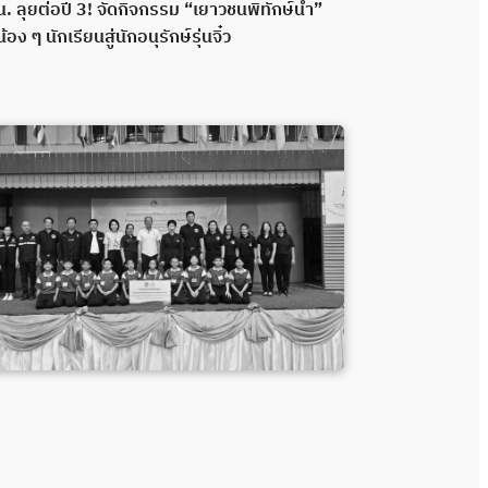
. ลุยต่อปี 3! จัดกิจกรรม “เยาวชนพิทักษ์น้ำ”
กปน. เดินหน้าพ
น้อง ๆ นักเรียนสู่นักอนุรักษ์รุ่นจิ๋ว
กลอง ส่งมอบระ
พลังความร่วมมื