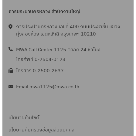
การประปานครหลวง สำนักงานใหญ่
การประปานครหลวง เลขที่ 400 ถนนประชาชื่น แขวง
ทุ่งสองห้อง เขตหลักสี่ กรุงเทพฯ 10210
MWA Call Center 1125 ตลอด 24 ชั่วโมง
โทรศัพท์ 0-2504-0123
โทรสาร 0-2500-2637
Email mwa1125@mwa.co.th
นโยบายเว็บไซต์
นโยบายคุ้มครองข้อมูลส่วนบุคคล