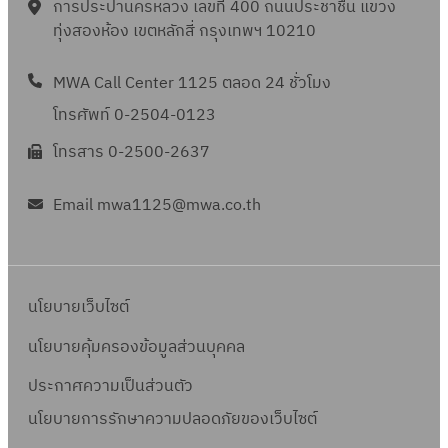
การประปานครหลวง เลขที่ 400 ถนนประชาชื่น แขวง
ทุ่งสองห้อง เขตหลักสี่ กรุงเทพฯ 10210
MWA Call Center 1125 ตลอด 24 ชั่วโมง
โทรศัพท์ 0-2504-0123
โทรสาร 0-2500-2637
Email mwa1125@mwa.co.th
นโยบายเว็บไซต์
นโยบายคุ้มครองข้อมูลส่วนบุคคล
ประกาศความเป็นส่วนตัว
นโยบายการรักษาความปลอดภัยของเว็บไซต์