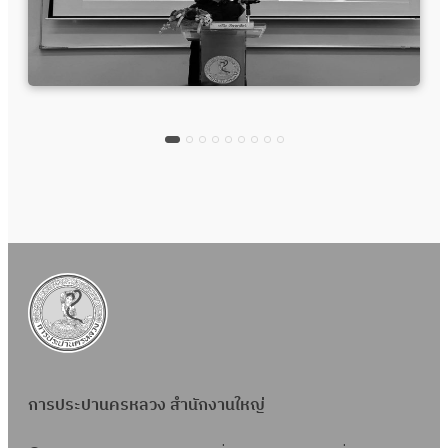
การประปานครหลวง สำนักงานใหญ่