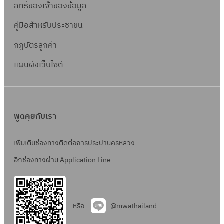
สิทธิ์ข
องเจ้าของข้อมูล
คู่มือสำหรับประชาชน
กฎบัตรลูกค้า
แผนผังเว็บไซต์
พูดคุยกับเรา
เพิ่มเติมช่องทางติดต่อการประปานครหลวง
อีกช่องทางผ่าน Application Line
หรือ
@mwathailand