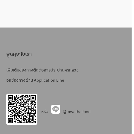
พูดคุยกับเรา
เพิ่มเติมช่องทางติดต่อการประปานครหลวง
อีกช่องทางผ่าน Application Line
หรือ
@mwathailand