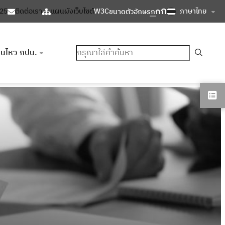
ก
ก
ภาษาไทย
125
ติดต่อเรา
แผนผังเว็บไซต์
W3C
ขนาดตัวอักษร
ก
ค้นหา
อนไหว กปน.