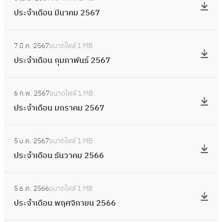
น
ป
า
เ
2
ประจำเดือน มีนาคม 2567
พ
ร
ย
ดื
5
ฤ
ะ
น
อ
:
6
ษ
จำ
2
7 มี.ค. 2567
ขนาดไฟล์
1 MB
น
ป
7
ภ
เ
5
ประจำเดือน กุมภาพันธ์ 2567
เ
ร
า
ดื
6
ม
ะ
ค
อ
:
7
ษ
จำ
ม
6 ก.พ. 2567
ขนาดไฟล์
1 MB
น
ป
า
เ
2
ประจำเดือน มกราคม 2567
มี
ร
ย
ดื
5
น
ะ
น
อ
:
6
า
จำ
2
5 ม.ค. 2567
ขนาดไฟล์
1 MB
น
ป
7
ค
เ
5
ประจำเดือน ธันวาคม 2566
กุ
ร
ม
ดื
6
ม
ะ
2
อ
:
7
ภ
จำ
5
5 ธ.ค. 2566
ขนาดไฟล์
1 MB
น
ป
า
เ
6
ประจำเดือน พฤศจิกายน 2566
ม
ร
พั
ดื
7
ก
ะ