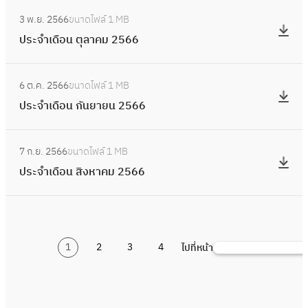
น
อ
:
ร
จำ
ธ์
3 พ.ย. 2566
ขนาดไฟล์
1 MB
น
ป
า
เ
2
ประจำเดือน ตุลาคม 2566
ธั
ร
ค
ดื
5
น
ะ
ม
อ
:
6
ว
จำ
2
6 ต.ค. 2566
ขนาดไฟล์
1 MB
น
ป
7
า
เ
5
ประจำเดือน กันยายน 2566
พ
ร
ค
ดื
6
ฤ
ะ
ม
อ
:
7
ศ
จำ
2
7 ก.ย. 2566
ขนาดไฟล์
1 MB
น
ป
จิ
เ
5
ประจำเดือน สิงหาคม 2566
ตุ
ร
ก
ดื
6
ล
ะ
า
อ
6
า
จำ
ย
น
ค
เ
น
กั
ม
1
2
3
4
ไปที่หน้า
ดื
ค้
2
น
2
อ
น
5
ย
5
น
ห
6
า
6
สิ
า