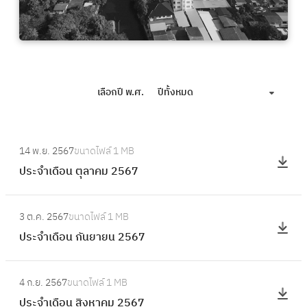
เลือกปี พ.ศ.
ปีทั้งหมด
:
14 พ.ย. 2567
ขนาดไฟล์
1 MB
ป
ประจำเดือน ตุลาคม 2567
ร
ะ
:
จำ
3 ต.ค. 2567
ขนาดไฟล์
1 MB
ป
เ
ประจำเดือน กันยายน 2567
ร
ดื
ะ
อ
:
จำ
4 ก.ย. 2567
ขนาดไฟล์
1 MB
น
ป
เ
ประจำเดือน สิงหาคม 2567
ตุ
ร