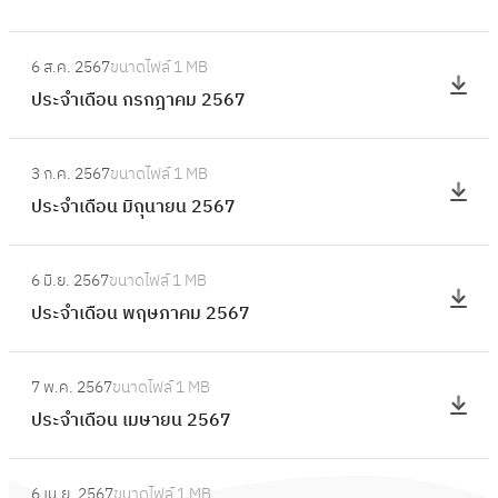
ดื
ล
ะ
อ
:
า
จำ
6 ส.ค. 2567
ขนาดไฟล์
1 MB
น
ป
ค
เ
ประจำเดือน กรกฎาคม 2567
กั
ร
ม
ดื
น
ะ
2
อ
:
ย
จำ
5
3 ก.ค. 2567
ขนาดไฟล์
1 MB
น
ป
า
เ
6
ประจำเดือน มิถุนายน 2567
สิ
ร
ย
ดื
7
ง
ะ
น
อ
:
ห
จำ
2
6 มิ.ย. 2567
ขนาดไฟล์
1 MB
น
ป
า
เ
5
ประจำเดือน พฤษภาคม 2567
ก
ร
ค
ดื
6
ร
ะ
ม
อ
:
7
ก
จำ
2
7 พ.ค. 2567
ขนาดไฟล์
1 MB
น
ป
ฎ
เ
5
ประจำเดือน เมษายน 2567
มิ
ร
า
ดื
6
ถุ
ะ
ค
อ
:
7
น
จำ
ม
6 เม.ย. 2567
ขนาดไฟล์
1 MB