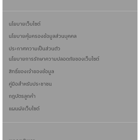
นโยบายเว็บไซต์
นโยบายคุ้มครองข้อมูลส่วนบุคคล
ประกาศความเป็นส่วนตัว
นโยบายการรักษาความปลอดภัยของเว็บไซต์
สิทธิ์ข
องเจ้าของข้อมูล
คู่มือสำหรับประชาชน
กฎบัตรลูกค้า
แผนผังเว็บไซต์