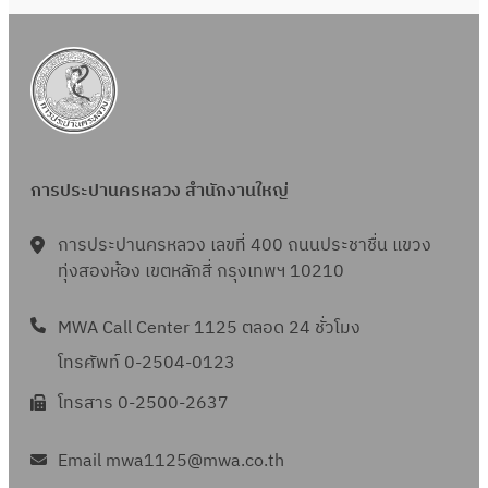
6
ย
6
ง
น
ห
2
า
5
ค
6
ม
6
2
การประปานครหลวง สำนักงานใหญ่
5
6
การประปานครหลวง เลขที่ 400 ถนนประชาชื่น แขวง
6
ทุ่งสองห้อง เขตหลักสี่ กรุงเทพฯ 10210
MWA Call Center 1125 ตลอด 24 ชั่วโมง
โทรศัพท์ 0-2504-0123
โทรสาร 0-2500-2637
Email mwa1125@mwa.co.th