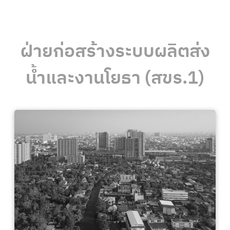
ฝ่ายก่อสร้างระบบผลิตส่ง
น้ำและงานโยธา (สขร.1)