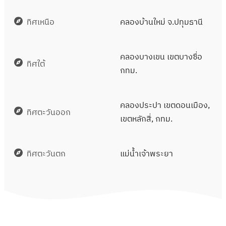
ทิศเหนือ
คลองบ้านใหม่ จ.ปทุมธานี
คลองบางเขน เขตบางซื่อ
ทิศใต้
กทม.
คลองประปา เขตดอนเมือง,
ทิศตะวันออก
เขตหลักสี่, กทม.
ทิศตะวันตก
แม่น้ำเจ้าพระยา