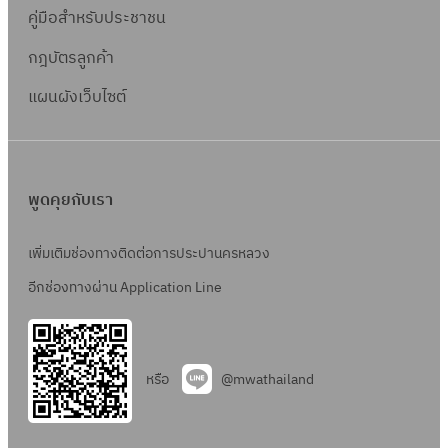
คู่มือสำหรับประชาชน
กฎบัตรลูกค้า
แผนผังเว็บไซต์
พูดคุยกับเรา
เพิ่มเติมช่องทางติดต่อการประปานครหลวง
อีกช่องทางผ่าน Application Line
หรือ
@mwathailand