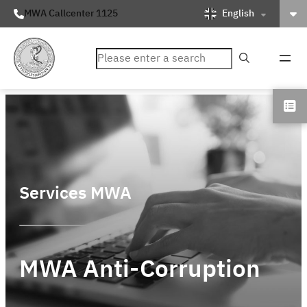
English
MWA Callcenter 1125
ค้นหา
Services MWA
MWA Anti-Corruption