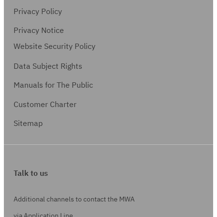
Privacy Policy
Privacy Notice
Website Security Policy
Data Subject Rights
Manuals for The Public
Customer Charter
Sitemap
Talk to us
Additional channels to contact the MWA
via Application Line