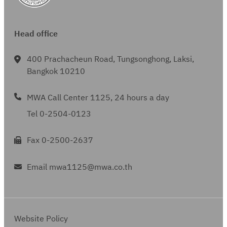
Head office
400 Prachacheun Road, Tungsonghong, Laksi,
Bangkok 10210
MWA Call Center 1125, 24 hours a day
Tel 0-2504-0123
Fax 0-2500-2637
Email mwa1125@mwa.co.th
Website Policy