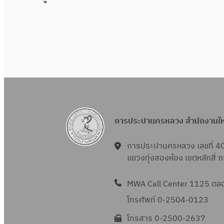
การประปานครหลวง สำนักงานใ
การประปานครหลวง เลขที่ 4
แขวงทุ่งสองห้อง เขตหลักสี่
MWA Call Center 1125 ตลอด
โทรศัพท์ 0-2504-0123
โทรสาร 0-2500-2637