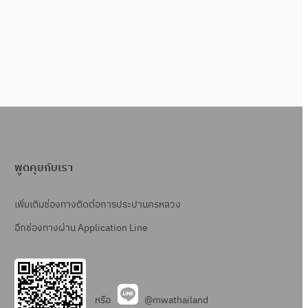
พูดคุยกับเรา
เพิ่มเติมช่องทางติดต่อการประปานครหลวง
อีกช่องทางผ่าน Application Line
หรือ
@mwathailand