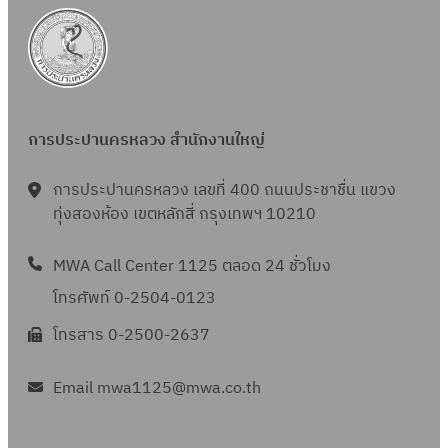
การประปานครหลวง สำนักงานใหญ่
การประปานครหลวง เลขที่ 400 ถนนประชาชื่น แขวง
ทุ่งสองห้อง เขตหลักสี่ กรุงเทพฯ 10210
MWA Call Center 1125 ตลอด 24 ชั่วโมง
โทรศัพท์ 0-2504-0123
โทรสาร 0-2500-2637
Email mwa1125@mwa.co.th