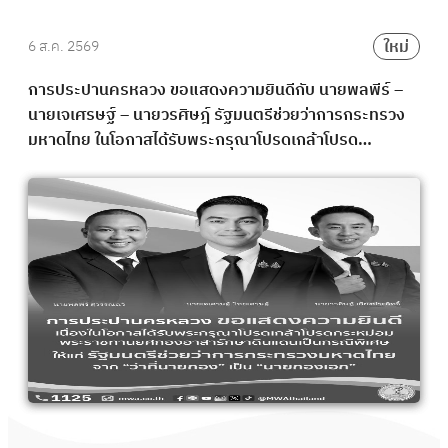
ใหม่
6 ส.ค. 2569
การประปานครหลวง ขอแสดงความยินดีกับ นายพลพีร์ –
นายเจเศรษฐ์ – นายวรศิษฎ์ รัฐมนตรีช่วยว่าการกระทรวง
มหาดไทย ในโอกาสได้รับพระกรุณาโปรดเกล้าโปรด
กระหม่อม พระราชทานยศกองอาสารักษาดินแดนเป็นกรณี
พิเศษ จาก “ว่าที่นายกอง” เป็น “นายกองเอก”