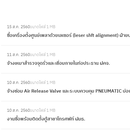
:
15 ส.ค. 2560
ขนาดไฟล์
1 MB
ซื้
ซื้อเครื่องตั้งศูนย์เพลาด้วยเลเซอร์ (leser shft alignment) ฝ่
อ
เ
:
ค
11 ส.ค. 2560
ขนาดไฟล์
1 MB
จ้
รื่
จ้างเหมาสำรวจจุดรั่วและเชื่อมภายในท่อประธาน ฝคจ.
า
อ
ง
ง
:
เ
10 ส.ค. 2560
ขนาดไฟล์
1 MB
ตั้
จ้
ห
จ้างซ่อม Air Release Valve และระบบควบคุม PNEUMATIC บ่อก
ง
า
ม
ศู
ง
า
:
น
ซ่
10 ส.ค. 2560
ขนาดไฟล์
1 MB
สำ
ง
ย์
อ
งานซื้อพร้อมติดตั้งตู้สาขาโทรศพัท์ ฝมธ.
ร
า
เ
ม
ว
น