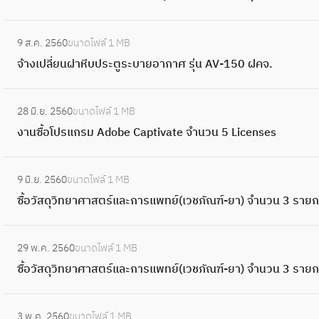
น
ท
บ
ม
r
ะ
ด
ร
น
ท่
ร
บ
อุ
s
:
ร
H
ณ์
เ
อ
ศ
รั
9 ส.ค. 2560
ขนาดไฟล์
1 MB
ป
h
จ้
ะ
e
ก
ช่
ป
พั
ก
จ้างเปลี่ยนฝาหีบประตูระบายอากาศ รุ่น AV-150 ฝคจ.
ก
f
า
บ
a
ล้
า
ร
ท์
ษ
ร
t
ง
บ
d
อ
ใ
ะ
:
ฝ
า
ณ์
a
เ
ค
l
ง
28 มิ.ย. 2560
ขนาดไฟล์
1 MB
ช้
ธ
ง
ม
ค
ร
l
ป
ว
o
ร
งานซื้อโปรแกรม Adobe Captivate จำนวน 5 Licenses
ง
า
า
ธ
ว
ะ
i
ลี่
บ
s
ะ
า
น
น
.
า
บ
g
ย
คุ
:
s
บ
น
ฝ
ซื้
ม
บ
9 มิ.ย. 2560
ขนาดไฟล์
1 MB
n
น
ม
ซื้
ร
บ
โ
ค
อ
ป
โ
ซื้อวัสดุวิทยาศาสตร์และการแพทย์(เวชภัณฑ์-ยา) จำนวน 3 ราย
m
ฝ
P
อ
ะ
โ
ป
จ
โ
ล
ท
e
า
N
วั
บ
ท
ร
.
ป
:
อ
ร
n
หี
E
ส
บ
ร
แ
29 พ.ค. 2560
ขนาดไฟล์
1 MB
ร
ซื้
ด
ทั
t
บ
U
ดุ
ก
ทั
ก
ซื้อวัสดุวิทยาศาสตร์และการแพทย์(เวชภัณฑ์-ยา) จำนวน 3 ราย
แ
อ
ภั
ศ
)
ป
M
วิ
ร
ศ
ร
ก
วั
ย
น์
ฝ่
ร
A
ท
อ
:
น์
ม
ร
ส
ส
ว
า
ะ
3 พ.ค. 2560
ขนาดไฟล์
1 MB