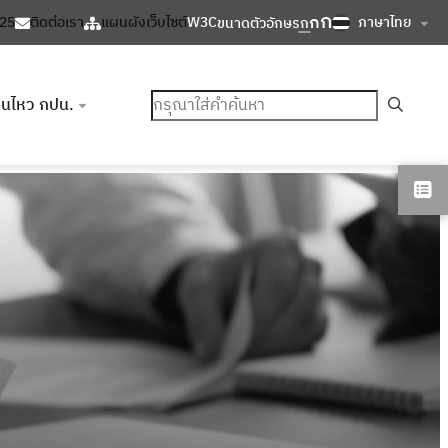
ก
ก
ภาษาไทย
125
ติดต่อเรา
แผนผังเว็บไซต์
W3C
ขนาดตัวอักษร
ก
ค้นหา
อนไหว กปน.