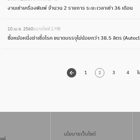
T
ย
ง
ง
ว
ลิ
ม
ดุ
ถ
ง
ย
ตู
งานเช่าเครื่องพิมพ์ จำนวน 2 รายการ ระยะเวลาเช่า 36 เดือน
I
า
น้ำ
า
ง
ข
A
วิ
า
จ
บ
ร
C
ศ
จำ
น
จ
สิ
d
ท
นี
:
ร
รุ
ะ
บ่
า
น
เ
ร
ท
o
10 เม.ย. 2560
ขนาดไฟล์
1 MB
ย
สู
ซื้
ปิ
ง
บ
อ
ส
ว
ช่
ปิ
ธิ์
b
ซื้อหม้อหนึ่งฆ่าเชื้อโรค ขนาดบรรจุไม่น้อยกว่า 38.5 ลิตร (Autoc
า
บ
อ
ด
รั
า
ก
ต
น
า
ด
(
e
ศ
จ่
ห
โ
ก
ย
ร
ร์
5
เ
ต
A
C
า
า
ม้
ร
ษ
อ
อ
แ
ตั
ค
า
d
a
ส
ย
อ
ง
า
า
ง
ล
ว
รื่
ม
o
p
ต
1
2
3
4
ไ
น้ำ
ห
ง
ร
ก
น้ำ
ะ
ฝ
อ
แ
b
t
ร์
1
นึ่
า
ะ
า
เ
ก
บ
ง
น
e
i
แ
1
ง
น
บ
ศ
ฟ
า
อ
พิ
ว
P
v
ล
ส
ฆ่
ผ
บ
รุ่
ส
ร
.
ม
ค
h
a
ะ
ถ
า
ลิ
เ
น
2
แ
พ์
ล
o
t
ก
า
เ
ต
ค
A
โ
พ
จำ
อ
t
e
า
นี
ชื้
น้ำ
รื่
V
ร
ท
น
ง
o
จำ
ร
แ
อ
ส
นโยบายเว็บไซต์
อ
-
ง
ย์
ว
ส่
s
หญ่
น