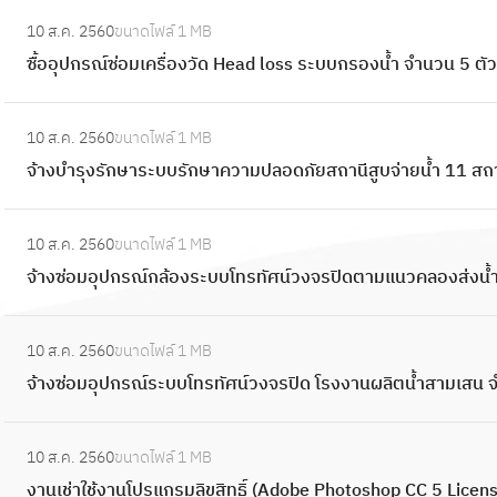
พ
A
:
จ
ซื้
ล
10 ส.ค. 2560
ขนาดไฟล์
1 MB
i
ซื้
จุ
อ
า
ซื้ออุปกรณ์ซ่อมเครื่องวัด Head loss ระบบกรองน้ำ จำนวน 5 ตั
r
อ
ด
พ
ด้
R
อุ
รั่
ร้
:
ว
e
ป
ว
10 ส.ค. 2560
ขนาดไฟล์
1 MB
อ
จ้
ย
l
ก
แ
จ้างบำรุงรักษาระบบรักษาความปลอดภัยสถานีสูบจ่ายน้ำ 11 สถา
ม
า
เ
e
ร
ล
ติ
ง
ล
a
ณ์
:
ะ
ด
บำ
เ
s
10 ส.ค. 2560
ขนาดไฟล์
1 MB
ซ่
จ้
เ
ตั้
รุ
ซ
e
จ้างซ่อมอุปกรณ์กล้องระบบโทรทัศน์วงจรปิดตามแนวคลองส่งน้ำ
อ
า
ชื่
ง
ง
อ
V
ม
ง
อ
ตู้
รั
:
ร์
a
เ
ซ่
ม
ส
10 ส.ค. 2560
ขนาดไฟล์
1 MB
ก
จ้
(
l
ค
อ
ภ
า
จ้างซ่อมอุปกรณ์ระบบโทรทัศน์วงจรปิด โรงงานผลิตน้ำสามเสน 
ษ
า
l
v
รื่
ม
า
ข
า
ง
e
e
อ
อุ
:
ย
า
ร
ซ่
s
แ
ง
10 ส.ค. 2560
ขนาดไฟล์
1 MB
ป
ง
ใ
โ
ะ
อ
e
ล
วั
งานเช่าใช้งานโปรแกรมลิขสิทธิ์ (Adobe Photoshop CC 5 Lice
ก
า