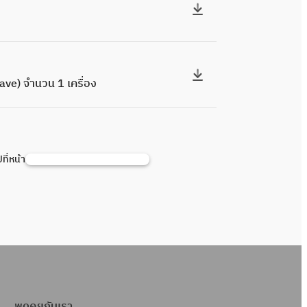
lave) จำนวน 1 เครื่อง
ปที่หน้า
ค้
น
ห
า
พูดคุยกับเรา