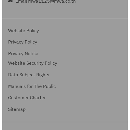
Email mwa1125@mwa.co.th
Website Policy
Privacy Policy
Privacy Notice
Website Security Policy
Data Subject Rights
Manuals for The Public
Customer Charter
Sitemap