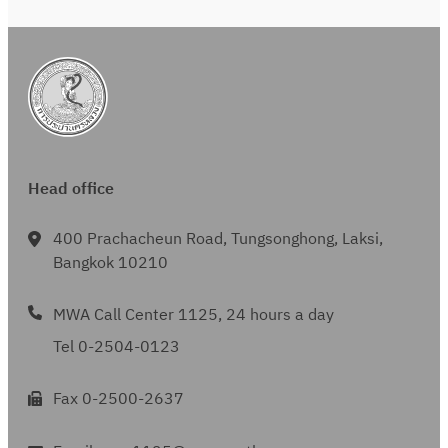
Head office
400 Prachacheun Road, Tungsonghong, Laksi,
Bangkok 10210
MWA Call Center 1125, 24 hours a day
Tel 0-2504-0123
Fax 0-2500-2637