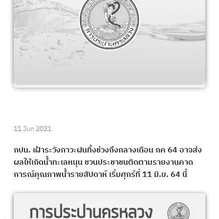
11 Jun 2021
กปน. เฝ้าระวังภาวะฝนทิ้งช่วงถึงกลางเดือน กค 64 อาจส่ง
ผลให้เกิดน้ำทะเลหนุน ชวนประชาชนติดตามรายงานคาด
การณ์คุณภาพน้ำรายสัปดาห์ เริ่มศุกร์ที่ 11 มิ.ย. 64 นี้