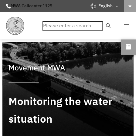
English
MWA Callcenter 1125
ค้นหา
Movement MWA
Monitoring the water
situation