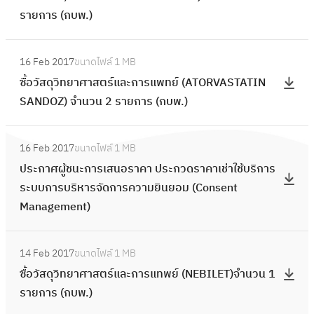
วั
ย์
แ
ย
(
รายการ (กบพ.)
ต
ส
จำ
ล
า
C
ร์
ดุ
น
ะ
ศ
:
i
แ
วิ
ว
ก
16 Feb 2017
ขนาดไฟล์
1 MB
า
ซื้
s
ล
ท
น
า
ซื้อวัสดุวิทยาศาสตร์และการแพทย์ (ATORVASTATIN
ส
อ
c
ะ
ย
2
ร
SANDOZ) จำนวน 2 รายการ (กบพ.)
ต
วั
o
ก
า
ร
แ
ร์
ส
5
า
ศ
:
า
พ
แ
ดุ
5
ร
16 Feb 2017
ขนาดไฟล์
1 MB
า
ป
ย
ท
ล
วิ
0
แ
ประกาศผู้ชนะการเสนอราคา ประกวดราคาเช่าใช้บริการ
ส
ร
ก
ย์
ะ
ท
0
ท
ระบบการบริหารจัดการความยินยอม (Consent
ต
ะ
า
(
ก
ย
S
พ
Management)
ร์
ก
ร
A
า
า
e
ย์
แ
า
(
t
ร
ศ
:
r
(
ล
ศ
ก
o
แ
14 Feb 2017
ขนาดไฟล์
1 MB
า
ซื้
i
X
ะ
ผู้
บ
r
ท
ซื้อวัสดุวิทยาศาสตร์และการแทพย์ (NEBILET)จำนวน 1
ส
อ
e
A
ก
ช
พ
v
พ
รายการ (กบพ.)
ต
วั
s
R
า
น
.
a
ย์
ร์