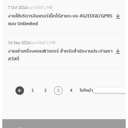
อ
น
ค
)
:
A
แ
r
สื่
า
เ
N
ด
ร์
7 Oct 2016
ขนาดไฟล์
1 MB
2
ร
ง
S
ท
A
อ
ร
ช่
S
ร
แ
งานใช้บริการอินเตอร์เน็ตไร้สายระบบ 4G/EDGE/GPRS
ร
ง
า
T
พ
d
ส
(
า
A
า
ล
แบบ Unlimited
า
ก
น
A
ย์
d
า
ก
เ
N
ค
ะ
ย
า
ใ
T
(
i
ร
บ
ค
D
:
า
เ
ก
ร
ช้
I
N
t
ค
16 Sep 2016
ขนาดไฟล์
1 MB
พ
รื่
O
ง
เ
ค
า
ร
บ
N
E
i
ว
งานเช่าเครื่องคอมพิวเตอร์ สำหรับสำนักงานประปามหา
.
อ
Z
า
ช่
รื่
ร
ะ
ริ
S
B
v
า
สวัสดิ์
)
ง
,
น
า
อ
บ
ก
A
I
e
ม
ค
A
เ
ใ
ง
บ
า
N
L
C
เ
อ
T
ช่
ช้
พิ
R
ร
D
E
a
ร็
ม
O
า
บ
ม
a
อิ
O
T
p
ว
พิ
1
2
3
4
ไปที่หน้า
R
เ
S
ริ
พ์
d
น
Z
)
a
สู
ว
V
ค
e
ก
i
เ
)
จำ
c
ง
เ
A
รื่
a
า
u
ต
จำ
น
i
ช
ต
S
อ
r
ร
s
อ
น
ว
t
นิ
อ
T
ง
c
ร
พ
ร์
ว
น