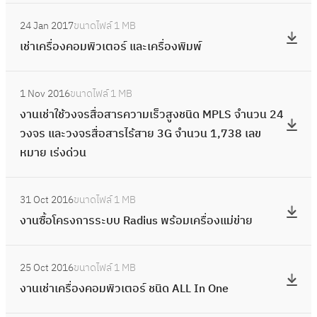
ส
W
T
ร
ะ
)
:
s
จำ
แ
ดุ
i
R
แ
24 Jan 2017
ขนาดไฟล์
1 MB
ก
เ
t
น
ล
วิ
r
A
พ
เช่าเครื่องคอมพิวเตอร์ และเครื่องพิมพ์
า
ช่
a
ว
ะ
ท
e
L
ท
ร
า
t
น
ก
ย
l
:
-
ย์
เ
เ
i
3
า
1 Nov 2016
ขนาดไฟล์
1 MB
า
e
ง
X
(
ส
ค
n
ร
ร
งานเช่าใช้วงจรสื่อสารความเร็วสูงชนิด MPLS จำนวน 24
ศ
s
า
L
R
น
รื่
S
า
แ
วงจร และวงจรสื่อสารไร้สาย 3G จำนวน 1,738 เลข
า
s
น
)
O
อ
อ
a
ย
พ
หมาย เร่งด่วน
ส
C
เ
จำ
S
ร
ง
n
ก
ท
ต
o
ช่
น
U
า
ค
d
:
า
ย์
ร์
n
า
ว
V
ค
31 Oct 2016
ขนาดไฟล์
1 MB
อ
o
ง
ร
(
แ
t
ใ
น
A
า
งานซื้อโครงการระบบ Radius พร้อมเครื่องแม่ข่าย
ม
z
า
(
A
ล
r
ช้
1
S
ป
พิ
)
น
ก
T
ะ
o
ว
ร
:
T
ร
ว
จำ
ซื้
บ
O
ก
25 Oct 2016
ขนาดไฟล์
1 MB
l
ง
า
ง
A
ะ
เ
น
อ
พ
R
า
งานเช่าเครื่องคอมพิวเตอร์ ชนิด ALL In One
l
จ
ย
า
T
ก
ต
ว
โ
.
V
ร
e
ร
ก
น
I
ว