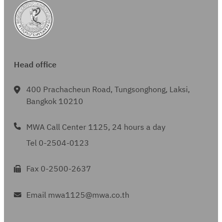
y
ด
ร์
A
ค
h
ะ
ร้
เ
น
1
L
M
ช
T
อ
บ
อ
น็
2
ร
i
P
นิ
I
ม
บ
ม
ต
ร
า
c
L
ด
N
พิ
ก
เ
ไ
า
ย
e
S
A
S
ว
า
ค
ร้
ย
Head office
ก
n
จำ
L
A
เ
ร
รื่
ส
ก
า
s
น
L
N
ต
บ
อ
า
400 Prachacheun Road, Tungsonghong, Laksi,
า
ร
e
ว
I
D
อ
ริ
ง
Bangkok 10210
ย
ร
(
)
น
n
O
ร์
ห
แ
ร
(
ก
2
O
Z
สำ
า
MWA Call Center 1125, 24 hours a day
ม่
ะ
ก
บ
4
n
)
ห
ร
ข่
บ
Tel 0-2504-0123
บ
พ
ว
e
จำ
รั
จั
า
บ
พ
.
ง
น
บ
ด
ย
Fax 0-2500-2637
4
.
)
จ
ว
สำ
ก
G
)
ร
น
นั
า
Email mwa1125@mwa.co.th
/
แ
3
ก
ร
E
ล
ร
ง
ค