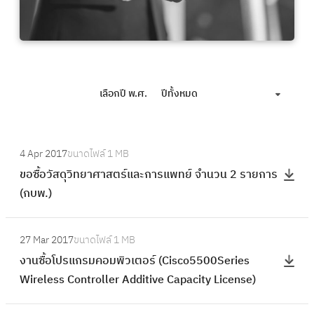
เลือกปี พ.ศ.
ปีทั้งหมด
:
4 Apr 2017
ขนาดไฟล์
1 MB
ข
ขอซื้อวัสดุวิทยาศาสตร์และการแพทย์ จำนวน 2 รายการ
อ
(กบพ.)
ซื้
อ
:
วั
27 Mar 2017
ขนาดไฟล์
1 MB
ง
ส
งานซื้อโปรแกรมคอมพิวเตอร์ (Cisco5500Series
า
ดุ
Wireless Controller Additive Capacity License)
น
วิ
ซื้
ท
: