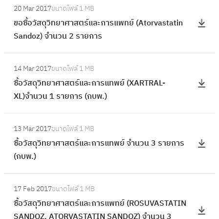
อ
20 Mar 2017
ขนาดไฟล์
1 MB
ย
ข
โ
ขอซื้อวัสดุวิทยาศาสตร์และการแพทย์ (Atorvastatin
า
อ
ป
Sandoz) จำนวน 2 รายการ
ศ
ซื้
ร
า
อ
แ
:
ส
วั
14 Mar 2017
ขนาดไฟล์
1 MB
ก
ซื้
ต
ส
ซื้อวัสดุวิทยาศาสตร์และการแทพย์ (XARTRAL-
ร
อ
ร์
ดุ
XL)จำนวน 1 รายการ (กบพ.)
ม
วั
แ
วิ
ค
ส
ล
ท
:
อ
ดุ
ะ
13 Mar 2017
ขนาดไฟล์
1 MB
ย
ซื้
ม
วิ
ก
ซื้อวัสดุวิทยาศาสตร์และการแทพย์ จำนวน 3 รายการ
า
อ
พิ
ท
า
(กบพ.)
ศ
วั
ว
ย
ร
า
ส
เ
า
:
แ
ส
ดุ
ต
17 Feb 2017
ขนาดไฟล์
1 MB
ศ
ซื้
พ
ต
วิ
อ
ซื้อวัสดุวิทยาศาสตร์และการแพทย์ (ROSUVASTATIN
า
อ
ท
ร์
ท
ร์
SANDOZ, ATORVASTATIN SANDOZ) จำนวน 3
ส