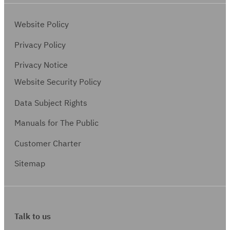
D
ะ
า
า
ว
G
ว
ย
น
า
Website Policy
E
ง
ก
ป
ม
/
Privacy Policy
จ
า
ร
ยิ
G
ร
ร
ะ
Privacy Notice
น
P
สื่
(
ป
ย
Website Security Policy
R
อ
ก
า
อ
S
ส
Data Subject Rights
บ
ม
ม
แ
า
พ
ห
(
Manuals for The Public
บ
ร
.
า
C
บ
Customer Charter
ไ
)
ส
o
U
ร้
วั
n
Sitemap
n
ส
ส
s
l
า
ดิ์
e
i
ย
n
m
3
Talk to us
t
i
G