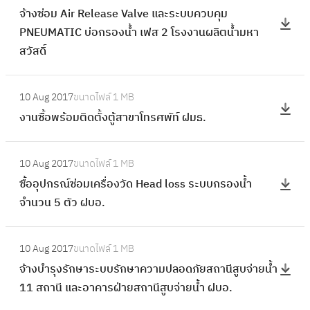
ห
จ้างซ่อม Air Release Valve และระบบควบคุม
ศู
า
ม
PNEUMATIC บ่อกรองน้ำ เฟส 2 โรงงานผลิตน้ำมหา
น
ง
า
สวัสดิ์
ย์
ซ่
สำ
เ
อ
ร
:
พ
ม
10 Aug 2017
ขนาดไฟล์
1 MB
ว
ง
ล
A
งานซื้อพร้อมติดตั้งตู้สาขาโทรศพัท์ ฝมธ.
จ
า
า
i
จุ
น
ด้
r
:
ด
ซื้
ว
10 Aug 2017
ขนาดไฟล์
1 MB
R
ซื้
รั่
อ
ย
ซื้ออุปกรณ์ซ่อมเครื่องวัด Head loss ระบบกรองน้ำ
e
อ
ว
พ
เ
จำนวน 5 ตัว ฝบอ.
l
อุ
แ
ร้
ล
e
ป
ล
อ
:
เ
a
ก
ะ
10 Aug 2017
ขนาดไฟล์
1 MB
ม
จ้
ซ
s
ร
เ
จ้างบำรุงรักษาระบบรักษาความปลอดภัยสถานีสูบจ่ายน้ำ
ติ
า
อ
e
ณ์
ชื่
11 สถานี และอาคารฝ่ายสถานีสูบจ่ายน้ำ ฝบอ.
ด
ง
ร์
V
ซ่
อ
ตั้