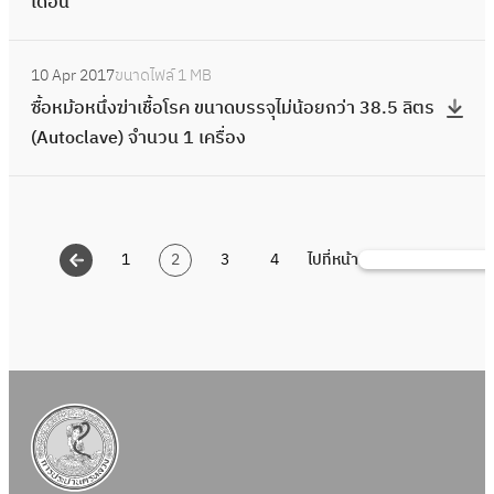
บ
บ
เดือน
ฟ
ส
ฝ
น
า
(
b
ย
น้ำ
ร
เ
า
ส
ต
บ
เ
ม
A
e
า
1
:
ง
ค
ย
2
ร์
อ
ช่
แ
d
C
10 Apr 2017
ขนาดไฟล์
1 MB
ศ
1
ซื้
ง
รื่
อ
โ
แ
.
า
น
o
a
ซื้อหม้อหนึ่งฆ่าเชื้อโรค ขนาดบรรจุไม่น้อยกว่า 38.5 ลิตร
า
ส
อ
า
อ
า
ร
ล
เ
ว
b
p
(Autoclave) จำนวน 1 เครื่อง
ส
ถ
ห
น
ง
ก
ง
ะ
ค
ค
e
t
ต
า
ม้
ผ
ก
า
ง
ก
รื่
ล
P
i
ร์
นี
อ
ลิ
ล
ศ
า
า
อ
อ
h
v
แ
แ
ห
ต
แ
รุ่
น
ร
ง
ง
o
a
ล
1
2
3
4
ไปที่หน้า
ล
นึ่
S
น้ำ
ล
น
ผ
แ
พิ
ส่
t
t
ะ
ะ
ง
e
ส
ะ
A
ลิ
พ
ม
ง
o
e
ก
อ
ฆ่
a
า
โ
V
ต
ท
พ์
น้ำ
s
จำ
า
า
า
r
ม
ย
-
น้ำ
ย์
จำ
ดิ
h
น
ร
ค
เ
c
เ
ธ
1
ม
(
น
บ
o
ว
แ
า
ชื้
h
ส
า
5
ห
เ
ว
ฝั่
p
น
พ
ร
อ
น
0
า
ว
น
ง
C
5
ท
ฝ่
โ
จำ
ฝ
ส
ช
2
ต
C