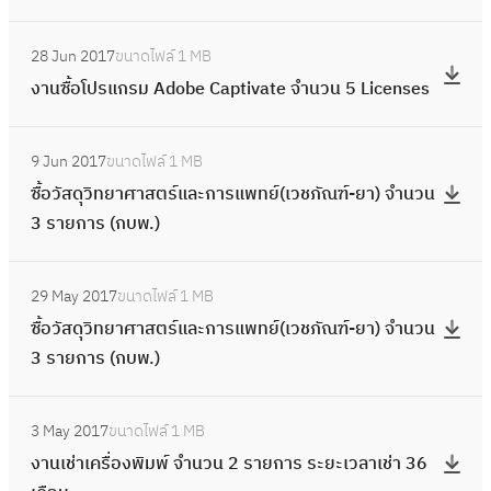
ใ
จ
า
ร
n
ง
N
ร
ะ
ช้
.
:
ม
ะ
t
เ
E
ะ
บ
28 Jun 2017
ขนาดไฟล์
1 MB
ง
ง
ป
บ
)
ป
U
บ
บ
งานซื้อโปรแกรม Adobe Captivate จำนวน 5 Licenses
า
า
ล
บ
ฝ่
ลี่
M
บ
โ
น
น
อ
โ
า
ย
A
:
ก
ท
โ
ซื้
ด
ท
9 Jun 2017
ขนาดไฟล์
1 MB
ย
น
T
ซื้
ร
ร
ป
อ
ภั
ร
ซื้อวัสดุวิทยาศาสตร์และการแพทย์(เวชภัณฑ์-ยา) จำนวน
บ
ฝ
I
อ
อ
ทั
ร
โ
ย
ทั
3 รายการ (กบพ.)
รุ
า
C
วั
ง
ศ
แ
ป
ส
ศ
ง
หี
บ่
ส
น้ำ
น์
ก
ร
:
ถ
น์
รั
บ
อ
ดุ
จำ
ว
ร
29 May 2017
ขนาดไฟล์
1 MB
แ
ซื้
า
ว
ก
ป
ก
วิ
น
ง
ม
ซื้อวัสดุวิทยาศาสตร์และการแพทย์(เวชภัณฑ์-ยา) จำนวน
ก
อ
นี
ง
ษ
ร
ร
ท
ว
จ
ลิ
3 รายการ (กบพ.)
ร
วั
สู
จ
า
ะ
อ
ย
น
ร
ข
ม
ส
บ
ร
ร
ตู
ง
า
5
:
ปิ
สิ
A
ดุ
จ่
ปิ
ะ
ร
3 May 2017
ขนาดไฟล์
1 MB
น้ำ
ศ
ตั
ง
ด
ท
d
วิ
า
ด
บ
ะ
งานเช่าเครื่องพิมพ์ จำนวน 2 รายการ ระยะเวลาเช่า 36
เ
า
ว
า
ต
ธิ์
o
ท
ย
โ