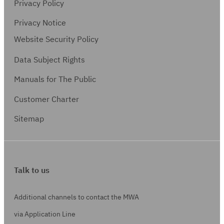
า
Privacy Policy
r
ร
า
ร
3
B
า
3
Privacy Notice
(
6
I
ย
8
Website Security Policy
ก
เ
5
ก
.
บ
ดื
3
Data Subject Rights
า
5
พ
อ
L
ร
ลิ
Manuals for The Public
.
น
i
(
ต
)
c
Customer Charter
ก
ร
e
บ
(
Sitemap
n
พ
A
s
.
u
e
)
t
s
o
Talk to us
)
c
l
Additional channels to contact the MWA
a
via Application Line