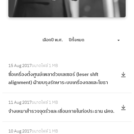
เลือกปี พ.ศ.
ปีทั้งหมด
:
15 Aug 2017
ขนาดไฟล์
1 MB
ซื้
ซื้อเครื่องตั้งศูนย์เพลาด้วยเลเซอร์ (leser shft
อ
alignment) ฝ่ายบรุงรักษาระบบเครื่องกลและโยธา
เ
ค
:
รื่
11 Aug 2017
ขนาดไฟล์
1 MB
จ้
อ
จ้างเหมาสำรวจจุดรั่วและเชื่อมภายในท่อประธาน ฝคจ.
า
ง
ง
ตั้
:
เ
10 Aug 2017
ขนาดไฟล์
1 MB
ง
จ้