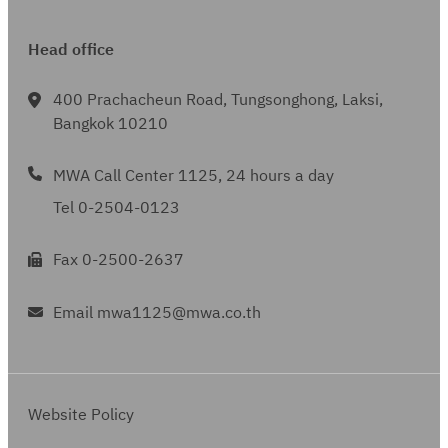
L
ย์
า
ร
น
ค
วั
ภั
ร
ะ
5
i
(
ย
ค
ว
จ
ส
ณ
า
วั
Head office
L
c
เ
ส
ข
น
.
ดิ์
ฑ์
ย
น
i
e
ว
ถ
น
1
-
ก
400 Prachacheun Road, Tungsonghong, Laksi,
ต
c
n
ช
า
า
ง
ย
Bangkok 10210
า
ก
e
s
ภั
นี
ด
า
า
ร
ฝ
n
e
ณ
สู
บ
น
MWA Call Center 1125, 24 hours a day
)
ร
บ
s
s
ฑ์
บ
ร
ฝ
จำ
ะ
Tel 0-2504-0123
อ
e
-
จ่
ร
บ
น
ย
.
s
ย
า
จุ
อ
ว
Fax 0-2500-2637
ะ
แ
า
ย
ไ
.
น
เ
ล
)
น้ำ
ม่
3
Email mwa1125@mwa.co.th
ว
ะ
จำ
ฝ
น้
ร
ล
P
น
บ
อ
า
า
o
ว
อ
ย
ย
เ
w
น
.
ก
Website Policy
ก
ช่
e
3
ว่
า