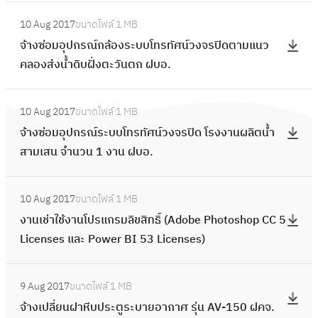
บำ
(
a
อ
:
ม
ง
รุ
l
l
10 Aug 2017
ขนาดไฟล์
1 MB
ม
จ้
ภ
ตู้
ง
e
v
จ้างซ่อมอุปกรณ์กล้องระบบโทรทัศน์วงจรปิดตามแนว
เ
า
า
ส
รั
s
e
คลองส่งน้ำดิบฝั่งตะวันตก ฝบอ.
ค
ง
ย
า
ก
e
แ
รื่
ซ่
ใ
ข
ษ
:
r
ล
อ
อ
น
า
10 Aug 2017
ขนาดไฟล์
1 MB
า
จ้
s
ะ
ง
ม
ท่
โ
จ้างซ่อมอุปกรณ์ระบบโทรทัศน์วงจรปิด โรงงานผลิตน้ำ
ร
า
h
ร
วั
อุ
อ
ท
สามเสน จำนวน 1 งาน ฝบอ.
ะ
ง
f
ะ
ด
ป
ป
ร
บ
ซ่
t
บ
H
ก
:
ร
ศ
บ
อ
a
บ
e
10 Aug 2017
ขนาดไฟล์
1 MB
ร
ง
ะ
พั
รั
ม
l
ค
a
งานเช่าใช้งานโปรแกรมลิขสิทธิ์ (Adobe Photoshop CC 5
ณ์
า
ธ
ท์
ก
อุ
i
ว
d
Licenses และ Power BI 53 Licenses)
ก
น
า
ฝ
ษ
ป
g
บ
l
ล้
เ
น
ม
า
ก
n
:
คุ
o
อ
ช่
ฝ
ธ
ค
9 Aug 2017
ขนาดไฟล์
1 MB
ร
m
จ้
ม
s
ง
า
ค
.
ว
จ้างเปลี่ยนฝาหีบประตูระบายอากาศ รุ่น AV-150 ฝคจ.
ณ์
e
า
P
s
ร