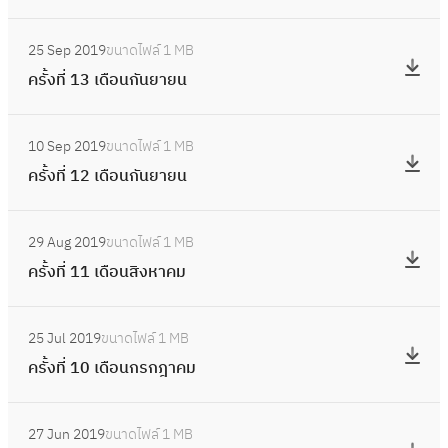
/
6
ถุ
3
ง
ค
5
2
:
3
น
วั
ที่
ม
มิ
25 Sep 2019
ขนาดไฟล์
1 MB
5
ค
า
น
1
2
ถุ
ครั้งที่ 13 เดือนกันยายน
6
รั้
ย
ที่
/
5
น
3
ง
น
2
2
:
6
า
วั
ที่
2
8
10 Sep 2019
ขนาดไฟล์
1 MB
5
ค
3
ย
น
1
5
พ
ครั้งที่ 12 เดือนกันยายน
6
รั้
น
ที่
3
6
ฤ
3
ง
2
3
เ
:
3
ษ
วั
ที่
5
0
29 Aug 2019
ขนาดไฟล์
1 MB
ดื
ค
ภ
น
1
6
เ
ครั้งที่ 11 เดือนสิงหาคม
อ
รั้
า
ที่
2
3
ม
น
ง
ค
2
เ
:
ษ
กั
ที่
ม
7
25 Jul 2019
ขนาดไฟล์
1 MB
ดื
ค
า
น
1
2
เ
ครั้งที่ 10 เดือนกรกฎาคม
อ
รั้
ย
ย
1
5
ม
น
ง
น
า
เ
:
6
ษ
กั
ที่
2
ย
27 Jun 2019
ขนาดไฟล์
1 MB
ดื
ค
3