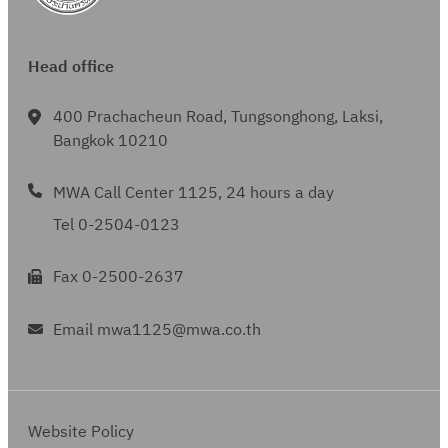
ค
ม
Head office
400 Prachacheun Road, Tungsonghong, Laksi,
Bangkok 10210
MWA Call Center 1125, 24 hours a day
Tel 0-2504-0123
Fax 0-2500-2637
Email mwa1125@mwa.co.th
Website Policy