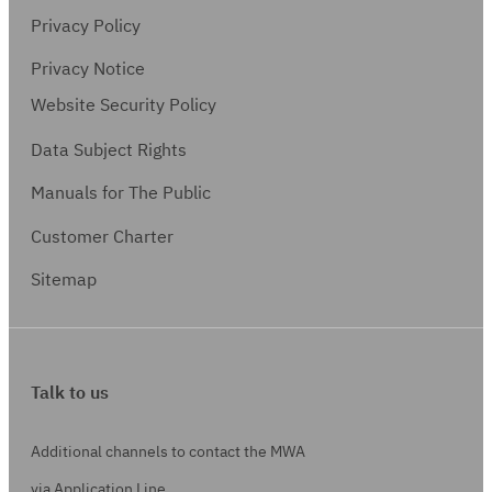
Privacy Policy
Privacy Notice
Website Security Policy
Data Subject Rights
Manuals for The Public
Customer Charter
Sitemap
Talk to us
Additional channels to contact the MWA
via Application Line