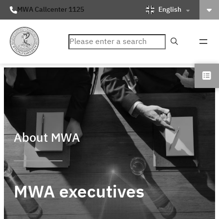
English
MWA Callcenter 1125
ค้นหา
About MWA
MWA executives