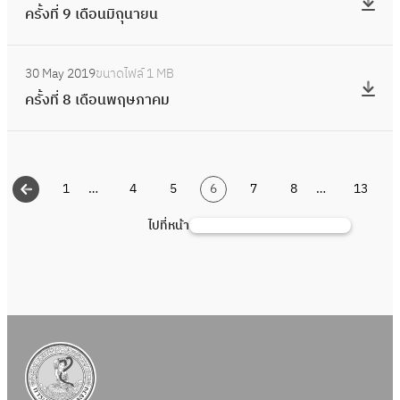
า
น
1
5
น
ครั้งที่ 9 เดือนมิถุนายน
อ
รั้
ย
ย
0
6
น
ง
น
า
เ
:
3
สิ
ที่
2
ย
30 May 2019
ขนาดไฟล์
1 MB
ดื
ค
ง
9
5
น
ครั้งที่ 8 เดือนพฤษภาคม
อ
รั้
ห
เ
6
น
ง
า
ดื
3
ก
ที่
ค
อ
ร
8
ม
น
1
…
4
5
6
7
8
…
13
ก
เ
มิ
ฎ
ดื
ไปที่หน้า
S
ถุ
า
อ
e
น
ค
น
a
า
ม
พ
r
ย
ฤ
c
น
ษ
h
ภ
า