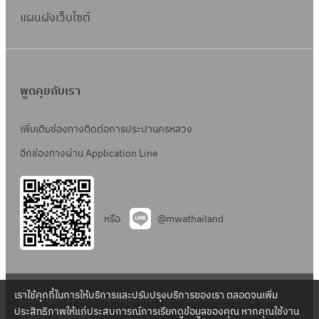
แผนผังเว็บไซต์
พูดคุยกับเรา
เพิ่มเติมช่องทางติดต่อการประปานครหลวง
อีกช่องทางผ่าน Application Line
หรือ
@mwathailand
เราใช้คุกกี้ในการให้บริการและปรับปรุงบริการของเรา ตลอดจนเพิ่ม
Copyright 2022 – Metropolitan Waterworks Authority – All
ประสิทธิภาพให้แก่ประสบการณ์การเรียกดูข้อมูลของคุณ หากคุณใช้งาน
Rights Reserved.