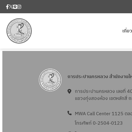
เกี่
การประปานครหลวง สำนักงานใ
การประปานครหลวง เลขที่ 4
แขวงทุ่งสองห้อง เขตหลักสี่
MWA Call Center 1125 ตลอด
โทรศัพท์ 0-2504-0123