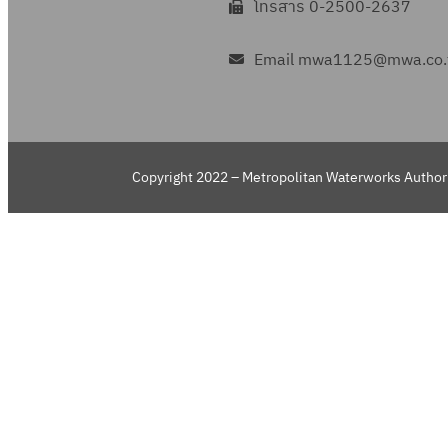
โทรสาร 0-2500-2637
Email mwa1125@mwa.co.
Copyright 2022 – Metropolitan Waterworks Authori