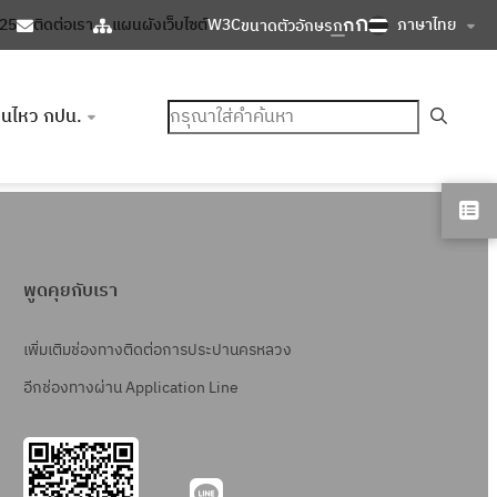
ก
ก
ภาษาไทย
125
ติดต่อเรา
แผนผังเว็บไซต์
W3C
ขนาดตัวอักษร
ก
ค้นหา
อนไหว กปน.
พูดคุยกับเรา
เพิ่มเติมช่องทางติดต่อการประปานครหลวง
อีกช่องทางผ่าน Application Line