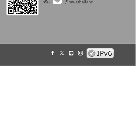
หรือ
@mwathailand
.
.
.
.